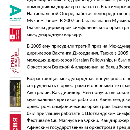
помощником дирижера сначала в Балтиморской
Национальной Опере, работая непосредственн
Мухаем Таном. В 2007 он был назначен Музык
Главным дирижером симфонического оркестра Ц
международную карьеру.
В 2005 ему присудили третий приз на Междун
дирижеров Вахтанга Джордания. Также в 2005
молодых дирижеров Karajan Fellowship, и был 
Оркестром Венской Филармонии на Зальцбургс
Возрастающая международная популярность п
сотрудничать с оркестрами и оперными театра
Австралии. Как дирижер, Чен получил высокое
музыкальных критиков работая с Квинслендск
оркестром, симфоническим оркестром Тасмании
был приглашен работать с Шотландским симфо
Фестивале Св. Магнуса на Оркни. Как дирижер
Афинским государственным оркестром в Греци