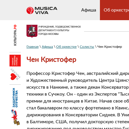
Афиша
Об оркестр
Главная
\
Афиша
\
Об оркестре
\
Солисты
\ Чен Кристофер
Чен Кристофер
Профессор Кристофер Чен, австралийский дир
и Художественный руководитель Центра Цзянс
искусств в Нанкине, а также декан Консерватор
техники в Сучжоу. Он - один из Экспертов “Тыс
премии для иностранцев в Китае. Начав свое об
стал бакалавром по классу фортепиано в Квин
дирижирования в Консерватории Сиднея. В Ун
в Балтиморе, США, получил докторскую степен
дирижированию под руководством маэстро Густ