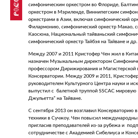
симфоническим оркестром во Флориде, Балти
оркестром в Мэриленде, Виннипегским симфон
оркестрами в Азии, включая симфонический ор
Филармонию, симфонический оркестр Макао, с
Каосюна, Национальный тайваньский симфонич
симфонический оркестр Тайбэя на Тайване и др.
Между 2007 и 2011 Кристофер Чен жил в Китае
назначен Музыкальным директором Симфоничес
профессором Дирижирования и Магистерской 
Консерватории. Между 2009 и 2011, Кристофе
руководителем Культурного Центра науки и иск
выпустил с балетной труппой SSCAC мировую 
Джульетта” на Тайване.
С сентября 2013 он возглавил Консерваторию в
техники в Сучжоу. Чен повысил международный
пригласив преподавателей из-за рубежа и под
сотрудничестве с Академией Сибелиуса и Кон