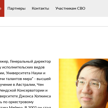
е
Партнеры
Контакты
Участникам СВО
ижер, Генеральный директор
у исполнительских видов
ии, Университета Науки и
ячи талантов мира” - высшей
учение в Австралии, Чен
слендской Консерватории и
иверситете Джонса Хопкинса
ь по оркестровому
ава Мейера. В 2002 он стал