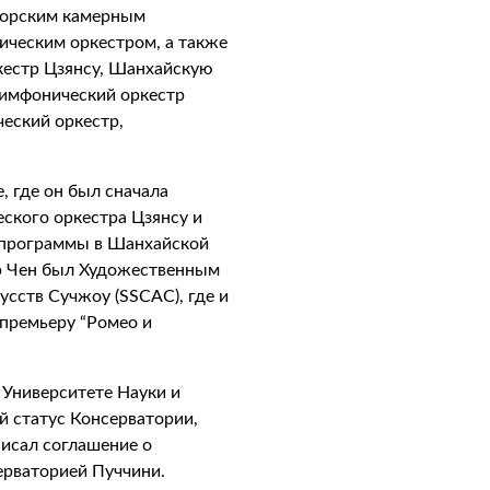
морским камерным
ическим оркестром, а также
кестр Цзянсу, Шанхайскую
имфонический оркестр
еский оркестр,
, где он был сначала
кого оркестра Цзянсу и
программы в Шанхайской
р Чен был Художественным
усств Сучжоу (SSCAC), где и
премьеру “Ромео и
 Университете Науки и
 статус Консерватории,
писал соглашение о
серваторией Пуччини.