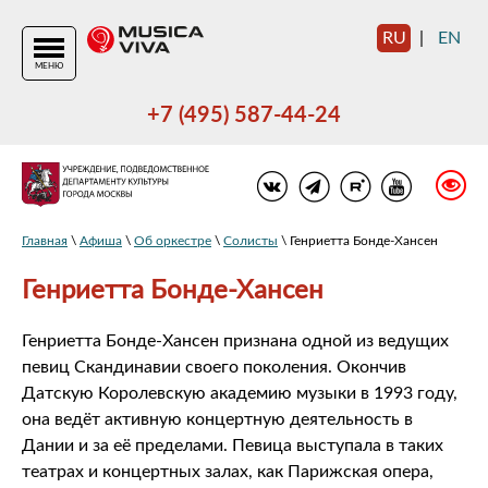
RU
|
EN
МЕНЮ
+7 (495) 587-44-24
Главная
\
Афиша
\
Об оркестре
\
Солисты
\ Генриетта Бонде-Хансен
Генриетта Бонде-Хансен
Генриетта Бонде-Хансен признана одной из ведущих
певиц Скандинавии своего поколения. Окончив
Датскую Королевскую академию музыки в 1993 году,
она ведёт активную концертную деятельность в
Дании и за её пределами. Певица выступала в таких
театрах и концертных залах, как Парижская опера,