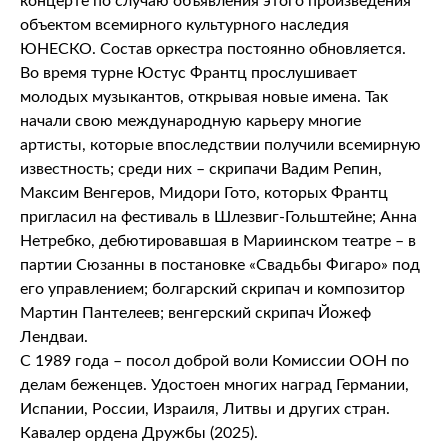
концерте по случаю объявления этого произведения
объектом всемирного культурного наследия
ЮНЕСКО. Состав оркестра постоянно обновляется.
Во время турне Юстус Франтц прослушивает
молодых музыкантов, открывая новые имена. Так
начали свою международную карьеру многие
артисты, которые впоследствии получили всемирную
известность; среди них – скрипачи Вадим Репин,
Максим Венгеров, Мидори Гото, которых Франтц
пригласил на фестиваль в Шлезвиг-Гольштейне; Анна
Нетребко, дебютировавшая в Мариинском театре – в
партии Сюзанны в постановке «Свадьбы Фигаро» под
его управлением; болгарский скрипач и композитор
Мартин Пантелеев; венгерский скрипач Йожеф
Лендваи.
С 1989 года – посол доброй воли Комиссии ООН по
делам беженцев. Удостоен многих наград Германии,
Испании, России, Израиля, Литвы и других стран.
Кавалер ордена Дружбы (2025).