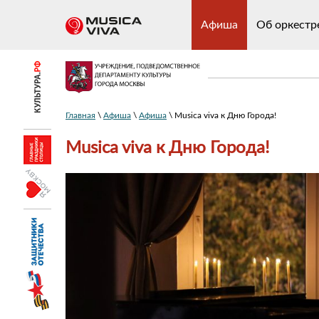
Афиша
Об оркестр
Главная
\
Афиша
\
Афиша
\ Musica viva к Дню Города!
Musica viva к Дню Города!