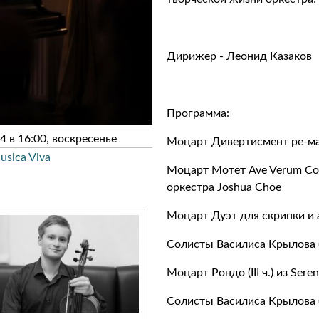
Дирижер - Леонид Казаков
Программа:
4 в 16:00, воскресенье
Моцарт Дивертисмент ре-
sica Viva
Моцарт Мотет Ave Verum Cor
оркестра Joshua Choe
Моцарт Дуэт для скрипки и а
Солисты Василиса Крылова (
Моцарт Рондо (III ч.) из Ser
Солисты Василиса Крылова (