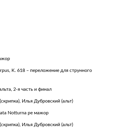
мажор
pus, K. 618 – переложение для струнного
льта, 2-я часть и финал
скрипка), Илья Дубровский (альт)
enata Notturna ре мажор
скрипка), Илья Дубровский (альт)