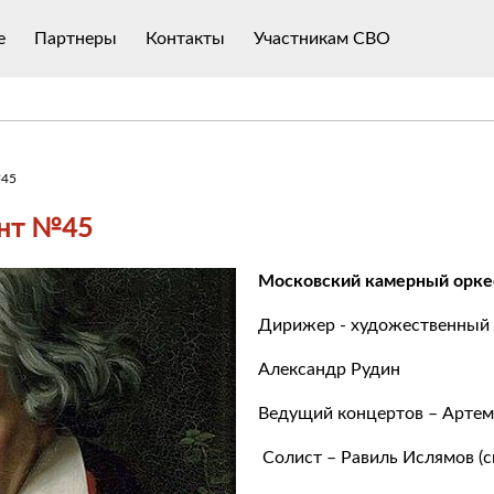
е
Партнеры
Контакты
Участникам СВО
№45
ент №45
Московский камерный оркес
Дирижер - художественный 
Александр Рудин
Ведущий концертов – Артем
Солист – Равиль Ислямов (с