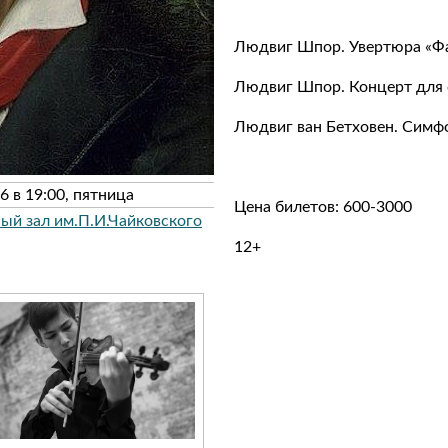
Людвиг Шпор. Увертюра «Фау
Людвиг Шпор. Концерт для 
Людвиг ван Бетховен. Симфо
6 в 19:00, пятница
Цена билетов: 600-3000
ый зал им.П.И.Чайковского
12+