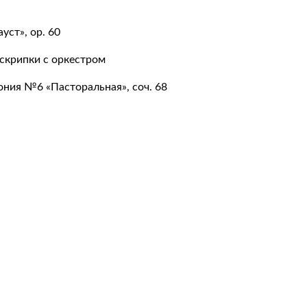
ст», op. 60
скрипки с оркестром
ния №6 «Пасторальная», соч. 68