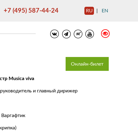
+7 (495) 587-44-24
RU
|
EN
Онлайн-билет
тр Musica viva
руководитель и главный дирижер
 Варгафтик
крипка)