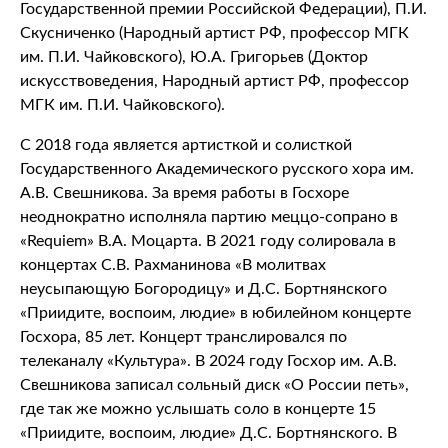
Государственной премии Российской Федерации), П.И.
Скусниченко (Народный артист РФ, профессор МГК
им. П.И. Чайковского), Ю.А. Григорьев (Доктор
искусствоведения, Народный артист РФ, профессор
МГК им. П.И. Чайковского).
С 2018 года является артисткой и солисткой
Государственного Академического русского хора им.
А.В. Свешникова. За время работы в Госхоре
неоднократно исполняла партию меццо-сопрано в
«Requiem» В.А. Моцарта. В 2021 году солировала в
концертах С.В. Рахманинова «В молитвах
неусыпающую Богородицу» и Д.С. Бортнянского
«Приидите, воспоим, людие» в юбилейном концерте
Госхора, 85 лет. Концерт транслировался по
телеканалу «Культура». В 2024 году Госхор им. А.В.
Свешникова записал сольный диск «О России петь»,
где так же можно услышать соло в концерте 15
«Приидите, воспоим, людие» Д.С. Бортнянского. В