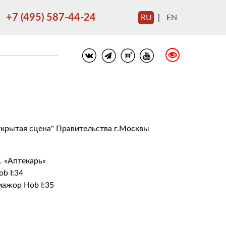
+7 (495) 587-44-24
RU
|
EN
крытая сцена" Правительства г.Москвы
. «Аптекарь»
b I:34
ажор Hob I:35