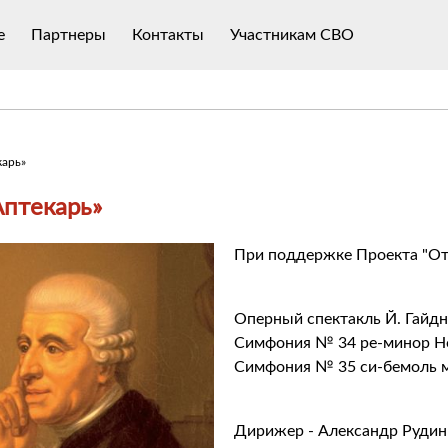
е
Партнеры
Контакты
Участникам СВО
карь»
Аптекарь»
При поддержке Проекта "От
Оперный спектакль Й. Гайдн
Симфония № 34 ре-минор Ho
Симфония № 35 си-бемоль м
Дирижер - Александр Рудин