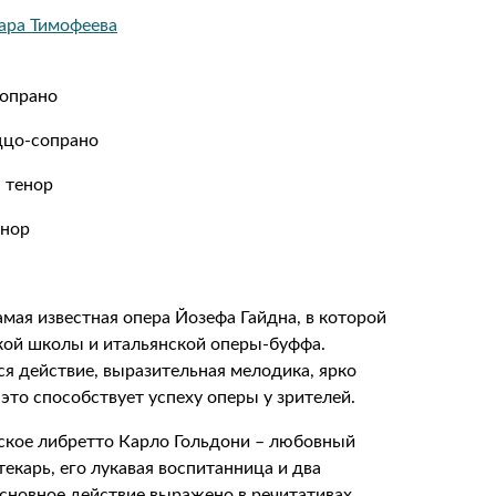
ара Тимофеева
сопрано
ццо-сопрано
 тенор
енор
 самая известная опера Йозефа Гайдна, в которой
кой школы и итальянской оперы-буффа.
я действие, выразительная мелодика, ярко
это способствует успеху оперы у зрителей.
ское либретто Карло Гольдони – любовный
екарь, его лукавая воспитанница и два
сновное действие выражено в речитативах,