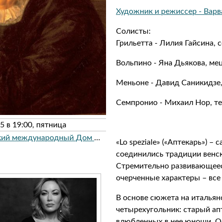
Художник и режиссер - Варв
Солисты:
Грильетта - Лилия Гайсина, 
Вольпино - Яна Дьякова, ме
Меньоне - Давид Саникидзе,
Семпронио - Михаил Нор, т
5 в 19:00, пятница
Московский международный Дом музыки
«Lo speziale» («Аптекарь») –
соединились традиции венс
Стремительно развивающеес
очерченные характеры – все 
В основе сюжета на итальян
четырехугольник: старый апт
влюбленных в нее юноши. О